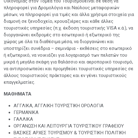
Οικονομίας στον Τομέα του Τουρισμούείναι σε θέση να
πληροφορεί για Δρομολόγια και Ναύλους μεταφορικών
μέσων, να πληροφορεί για τιμές και άλλα χρήσιμα στοιχεία για
διαμονή σε ξενοδοχείο, κρουαζιέρες και κάθε άλλες
τουριστικές υπηρεσίες (π.χ. έκδοση τουριστικής VISA κ.ά.), να
διοργανώνει εκδρομές στο εσωτερικό ή εξωτερικό της
χώρας με όλα τα διαθέσιμα μέσα, να διοργανώνει και
υποστηρίζει συνέδρια – σεμινάρια - εκθέσεις στο εσωτερικό
ή εξωτερικό, να νοικιάζει για λογαριασμό των πελατών του
μικρά ή μεγάλα σκάφη για θαλάσσιο και αεροπορικό τουρισμό,
να αντιπροσωπεύει και προμηθεύει τουριστικές υπηρεσίες σε
άλλους τουριστικούς πράκτορες και εν γένει τουριστικούς
επαγγελματίες.
ΜΑΘΗΜΑΤΑ
​ΑΓΓΛΙΚΑ, ΑΓΓΛΙΚΗ ΤΟΥΡΙΣΤΙΚΗ ΟΡΟΛΟΓΙΑ
ΓΕΡΜΑΝΙΚΑ
ΓΑΛΛΙΚΑ
ΟΡΓΑΝΩΣΗ ΚΑΙ ΛΕΙΤΟΥΡΓΙΑ ΤΟΥΡΙΣΤΙΚΟΥ ΓΡΑΦΕΙΟΥ
ΒΑΣΙΚΕΣ ΑΡΧΕΣ ΤΟΥΡΙΣΜΟΥ & ΤΟΥΡΙΣΤΙΚΗ ΠΟΛΙΤΙΚΗ