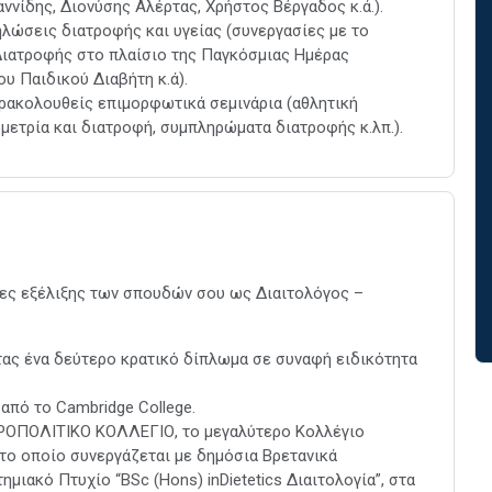
νίδης, Διονύσης Αλέρτας, Χρήστος Βέργαδος κ.ά.).
ηλώσεις διατροφής και υγείας (συνεργασίες με το
Διατροφής στο πλαίσιο της Παγκόσμιας Ημέρας
υ Παιδικού Διαβήτη κ.ά).
ρακολουθείς επιμορφωτικά σεμινάρια (αθλητική
μετρία και διατροφή, συμπληρώματα διατροφής κ.λπ.).
ες εξέλιξης των σπουδών σου ως Διαιτολόγος –
ας ένα δεύτερο κρατικό δίπλωμα σε συναφή ειδικότητα
 από το Cambridge College.
ΤΡΟΠΟΛΙΤΙΚΟ ΚΟΛΛΕΓΙΟ, το μεγαλύτερο Κολλέγιο
το οποίο συνεργάζεται με δημόσια Βρετανικά
μιακό Πτυχίο “BSc (Hons) inDietetics Διαιτολογία”, στα