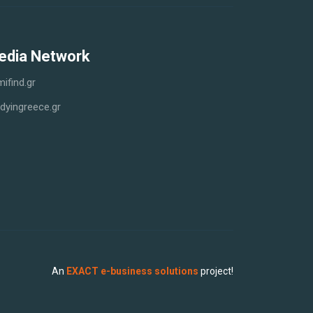
edia Network
ifind.gr
dyingreece.gr
An
EXACT e-business solutions
project!