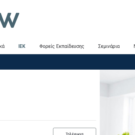
κά
IEK
Φορείς Εκπαίδευσης
Σεμινάρια
Τηλέφωνα