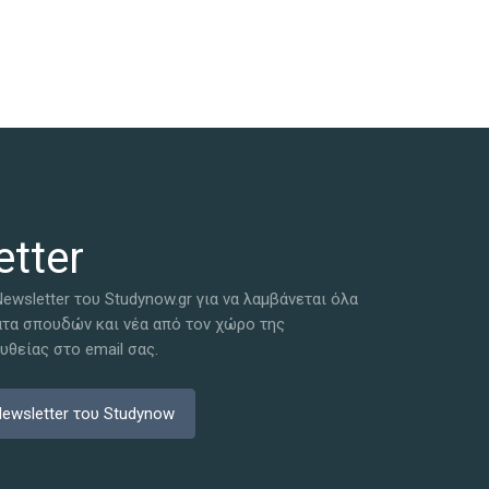
tter
ewsletter του Studynow.gr για να λαμβάνεται όλα
ατα σπουδών και νέα από τον χώρο της
θείας στο email σας.
ewsletter του Studynow