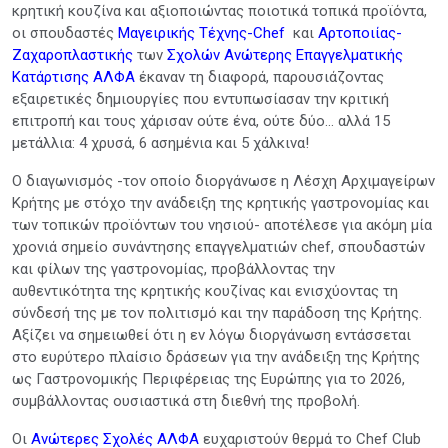
κρητική κουζίνα και αξιοποιώντας ποιοτικά τοπικά προϊόντα,
οι σπουδαστές
Μαγειρικής Τέχνης-Chef
και
Αρτοποιίας-
Ζαχαροπλαστικής
των
Σχολών Ανώτερης Επαγγελματικής
Κατάρτισης ΑΛΦΑ
έκαναν τη διαφορά, παρουσιάζοντας
εξαιρετικές δημιουργίες που εντυπωσίασαν την κριτική
επιτροπή και τους χάρισαν ούτε ένα, ούτε δύο… αλλά 15
μετάλλια: 4 χρυσά, 6 ασημένια και 5 χάλκινα!
Ο διαγωνισμός -τον οποίο διοργάνωσε η Λέσχη Αρχιμαγείρων
Κρήτης με στόχο την ανάδειξη της κρητικής γαστρονομίας και
των τοπικών προϊόντων του νησιού- αποτέλεσε για ακόμη μία
χρονιά σημείο συνάντησης επαγγελματιών chef, σπουδαστών
και φίλων της γαστρονομίας, προβάλλοντας την
αυθεντικότητα της κρητικής κουζίνας και ενισχύοντας τη
σύνδεσή της με τον πολιτισμό και την παράδοση της Κρήτης.
Αξίζει να σημειωθεί ότι η εν λόγω διοργάνωση εντάσσεται
στο ευρύτερο πλαίσιο δράσεων για την ανάδειξη της Κρήτης
ως Γαστρονομικής Περιφέρειας της Ευρώπης για το 2026,
συμβάλλοντας ουσιαστικά στη διεθνή της προβολή.
Οι
Ανώτερες Σχολές ΑΛΦΑ
ευχαριστούν θερμά το Chef Club