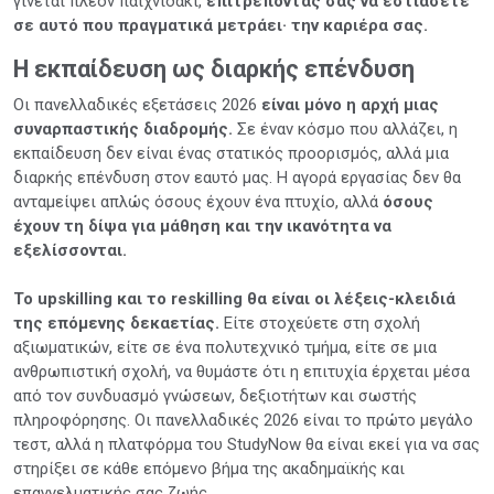
γίνεται πλέον παιχνιδάκι,
επιτρέποντάς σας να εστιάσετε
σε αυτό που πραγματικά μετράει· την καριέρα σας.
Η εκπαίδευση ως διαρκής επένδυση
Οι πανελλαδικές εξετάσεις 2026
είναι μόνο η αρχή μιας
συναρπαστικής διαδρομής.
Σε έναν κόσμο που αλλάζει, η
εκπαίδευση δεν είναι ένας στατικός προορισμός, αλλά μια
διαρκής επένδυση στον εαυτό μας. Η αγορά εργασίας δεν θα
ανταμείψει απλώς όσους έχουν ένα πτυχίο, αλλά
όσους
έχουν τη δίψα για μάθηση και την ικανότητα να
εξελίσσονται.
Το upskilling και το reskilling θα είναι οι λέξεις-κλειδιά
της επόμενης δεκαετίας.
Είτε στοχεύετε στη σχολή
αξιωματικών, είτε σε ένα πολυτεχνικό τμήμα, είτε σε μια
ανθρωπιστική σχολή, να θυμάστε ότι η επιτυχία έρχεται μέσα
από τον συνδυασμό γνώσεων, δεξιοτήτων και σωστής
πληροφόρησης. Οι πανελλαδικές 2026 είναι το πρώτο μεγάλο
τεστ, αλλά η πλατφόρμα του StudyNow θα είναι εκεί για να σας
στηρίξει σε κάθε επόμενο βήμα της ακαδημαϊκής και
επαγγελματικής σας ζωής.