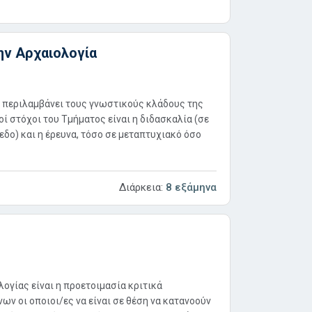
ην Αρχαιολογία
ς περιλαμβάνει τoυς γνωστικoύς κλάδoυς της
oί στόχoι του Τμήματος είναι η διδασκαλία (σε
δο) και η έρευνα, τόσο σε μεταπτυχιακό όσο
Διάρκεια:
8 εξάμηνα
ογίας είναι η προετοιμασία κριτικά
ν οι οποιοι/ες να είναι σε θέση να κατανοούν